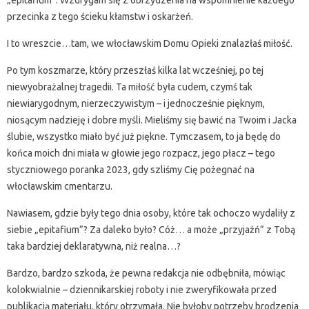
przecinka z tego ścieku kłamstw i oskarżeń.
I to wreszcie…tam, we włocławskim Domu Opieki znalazłaś miłość.
Po tym koszmarze, który przeszłaś kilka lat wcześniej, po tej
niewyobrażalnej tragedii. Ta miłość była cudem, czymś tak
niewiarygodnym, nierzeczywistym – i jednocześnie pięknym,
niosącym nadzieję i dobre myśli. Mieliśmy się bawić na Twoim i Jacka
ślubie, wszystko miało być już piękne. Tymczasem, to ja będę do
końca moich dni miała w głowie jego rozpacz, jego płacz – tego
styczniowego poranka 2023, gdy szliśmy Cię pożegnać na
włocławskim cmentarzu.
Nawiasem, gdzie były tego dnia osoby, które tak ochoczo wydaliły z
siebie „epitafium”? Za daleko było? Cóż… a może „przyjaźń” z Tobą
taka bardziej deklaratywna, niż realna…?
Bardzo, bardzo szkoda, że pewna redakcja nie odbębniła, mówiąc
kolokwialnie – dziennikarskiej roboty i nie zweryfikowała przed
publikacją materiału, który otrzymała. Nie byłoby potrzeby brodzenia