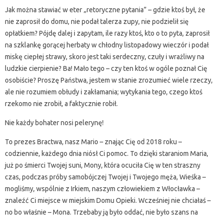
Jak można stawiać w eter „retoryczne pytania” – gdzie ktoś był, że
nie zaprosił do domu, nie podał talerza zupy, nie podzielił się
opłatkiem? Pójdę dalej i zapytam, ile razy ktoś, kto o to pyta, zaprosił
na szklankę gorącej herbaty w chłodny listopadowy wieczór i podał
miskę ciepłej strawy, skoro jest taki serdeczny, czuły i wrażliwy na
ludzkie cierpienie? Ba! Mało tego – czy ten ktoś w ogóle poznał Cię
osobiście? Proszę Państwa, jestem w stanie zrozumieć wiele rzeczy,
ale nie rozumiem obłudy i zakłamania; wytykania tego, czego ktoś
rzekomo nie zrobił, a faktycznie robił.
Nie każdy bohater nosi pelerynę!
To prezes Bractwa, nasz Mario – znając Cię od 2018 roku –
codziennie, każdego dnia niósł Ci pomoc. To dzięki staraniom Maria,
już po śmierci Twojej suni, Mony, która ocuciła Cię w ten straszny
czas, podczas próby samobójczej Twojej i Twojego męża, Wieśka –
mogliśmy, wspólnie z Irkiem, naszym człowiekiem z Włocławka –
znaleźć Ci miejsce w miejskim Domu Opieki. Wcześniej nie chciałaś –
no bo właśnie – Mona. Trzebaby ją było oddać, nie było szans na