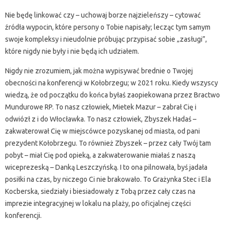
Nie będę linkować czy – uchowaj borze najzieleńszy – cytować
źródła wypocin, które persony o Tobie napisały; lecząc tym samym
swoje kompleksy i nieudolnie próbując przypisać sobie „zasługi”,
które nigdy nie były i nie będą ich udziałem.
Nigdy nie zrozumiem, jak można wypisywać brednie o Twojej
obecności na konferencji w Kołobrzegu; w 2021 roku. Kiedy wszyscy
wiedzą, że od początku do końca byłaś zaopiekowana przez Bractwo
Mundurowe RP. To nasz człowiek, Mietek Mazur – zabrał Cię i
odwiózł z i do Włocławka. To nasz człowiek, Zbyszek Hadaś –
zakwaterował Cię w miejscówce pozyskanej od miasta, od pani
prezydent Kołobrzegu. To również Zbyszek – przez cały Twój tam
pobyt – miał Cię pod opieką, a zakwaterowanie miałaś z naszą
wiceprezeską – Danką Leszczyńską. I to ona pilnowała, byś jadała
posiłki na czas, by niczego Ci nie brakowało. To Grażynka Stec i Ela
Kocberska, siedziały i biesiadowały z Tobą przez cały czas na
imprezie integracyjnej w lokalu na plaży, po oficjalnej części
konferencji.