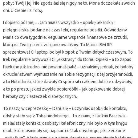
pobyt Twój i jej. Nie zgodziłaś się nigdy na to. Mona doczekała swoich
dni. U Ciebie i z Tobą.
I dopiero później… tam miałaś wszystko – opiekę lekarską i
pielęgniarską, podane na czas leki, regularne posiłki. Odwiedziny
Maria co dwa tygodnie. Regularne wsparcie finansowe ze zrzutki,
którą na Twoją rzecz zorganizowaliśmy. To Mario i BM RP
sprezentował Ci laptop, bo był kłopot z Twoim dotychczasowym. To
Irek regularnie przywoził Ci „ekstrasy” do Domu Opieki – a to zapas
fajek (no już trudno, nie powinnaś palić – uznaliśmy jednak, że byłoby
okrucieństwem wymuszanie na Tobie rezygnacji z tej przyjemności),
a to Nutridrinki, które dawały Ci sporo sił i całkiem dobrze odżywiały,
a to po prostu jakieś zwykłe popierdółki – jak opakowanie dobrej
herbaty czy ciasteczek diabetycznych.
To naszą wiceprezeskę – Danusię – uczyniłaś osobą do kontaktu,
gdyby stało się z Tobą niedobrego…to z nami, z ludźmi Bractwa –
miałaś stały kontakt, osobisty i telefoniczny. Nie było w tym kręgu
osób, które ośmieliły się napisać coś tak ohydnego, jak rzeczone
„epitafium”. Wzdrygam się z obrzydzenia na wspomnienie każdego