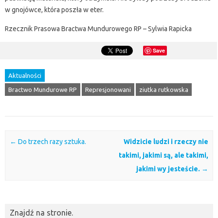
w gnojówce, która poszła w eter.
Rzecznik Prasowa Bractwa Mundurowego RP – Sylwia Rapicka
Save
Aktualności
Bractwo Mundurowe RP
Represjonowani
ziutka rutkowska
Post navigation
←
Do trzech razy sztuka.
Widzicie ludzi i rzeczy nie
takimi, jakimi są, ale takimi,
jakimi wy jesteście.
→
Znajdź na stronie.