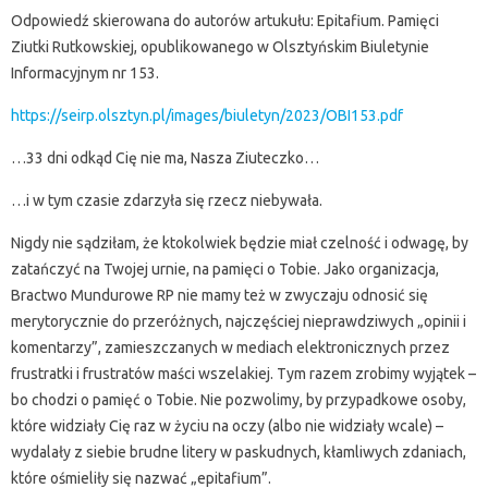
Odpowiedź skierowana do autorów artukułu: Epitafium. Pamięci
Ziutki Rutkowskiej, opublikowanego w Olsztyńskim Biuletynie
Informacyjnym nr 153.
https://seirp.olsztyn.pl/images/biuletyn/2023/OBI153.pdf
…33 dni odkąd Cię nie ma, Nasza Ziuteczko…
…i w tym czasie zdarzyła się rzecz niebywała.
Nigdy nie sądziłam, że ktokolwiek będzie miał czelność i odwagę, by
zatańczyć na Twojej urnie, na pamięci o Tobie. Jako organizacja,
Bractwo Mundurowe RP nie mamy też w zwyczaju odnosić się
merytorycznie do przeróżnych, najczęściej nieprawdziwych „opinii i
komentarzy”, zamieszczanych w mediach elektronicznych przez
frustratki i frustratów maści wszelakiej. Tym razem zrobimy wyjątek –
bo chodzi o pamięć o Tobie. Nie pozwolimy, by przypadkowe osoby,
które widziały Cię raz w życiu na oczy (albo nie widziały wcale) –
wydalały z siebie brudne litery w paskudnych, kłamliwych zdaniach,
które ośmieliły się nazwać „epitafium”.