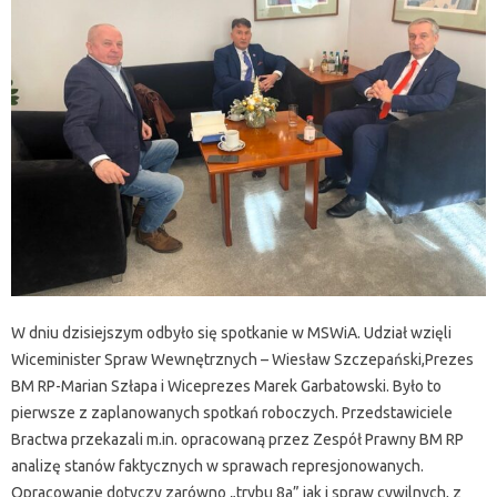
W dniu dzisiejszym odbyło się spotkanie w MSWiA. Udział wzięli
Wiceminister Spraw Wewnętrznych – Wiesław Szczepański,Prezes
BM RP-Marian Szłapa i Wiceprezes Marek Garbatowski. Było to
pierwsze z zaplanowanych spotkań roboczych. Przedstawiciele
Bractwa przekazali m.in. opracowaną przez Zespół Prawny BM RP
analizę stanów faktycznych w sprawach represjonowanych.
Opracowanie dotyczy zarówno „trybu 8a” jak i spraw cywilnych, z