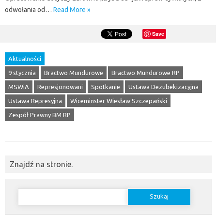
odwołania od…
Read More »
Save
Aktualności
9 stycznia
Bractwo Mundurowe
Bractwo Mundurowe RP
MSWiA
Represjonowani
Spotkanie
Ustawa Dezubekizacyjna
Ustawa Represyjna
Wiceminster Wiesław Szczepański
Zespół Prawny BM RP
Znajdź na stronie.
Szukaj: